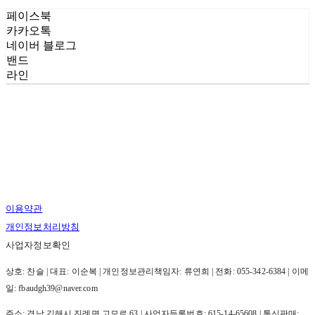
페이스북
카카오톡
네이버 블로그
밴드
라인
이용약관
개인정보처리방침
사업자정보확인
상호: 찬슬 | 대표: 이순복 | 개인정보관리책임자: 류연희 | 전화: 055-342-6384 | 이메
일: fbaudgh39@naver.com
주소: 경남 김해시 진례면 고모로 63 | 사업자등록번호:
615-14-65608
| 통신판매: