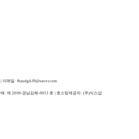
이메일: fbaudgh39@naver.com
판매:
제 2009-경남김해-0013 호
| 호스팅제공자: (주)식스샵