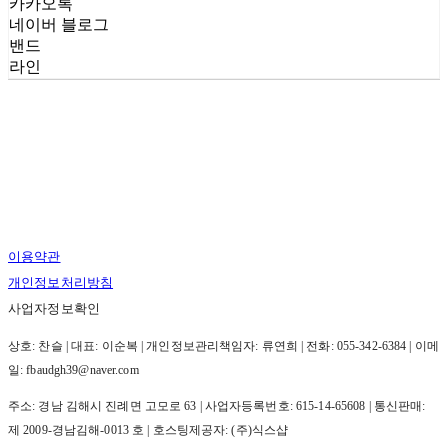
카카오톡
네이버 블로그
밴드
라인
이용약관
개인정보처리방침
사업자정보확인
상호: 찬슬 | 대표: 이순복 | 개인정보관리책임자: 류연희 | 전화: 055-342-6384 | 이메
일: fbaudgh39@naver.com
주소: 경남 김해시 진례면 고모로 63 | 사업자등록번호:
615-14-65608
| 통신판매:
제 2009-경남김해-0013 호
| 호스팅제공자: (주)식스샵